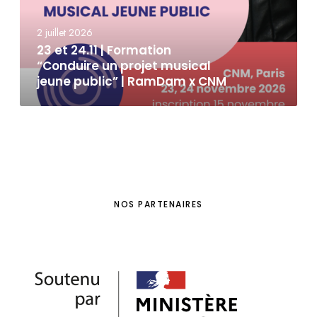
2 juillet 2026
23 et 24.11 | Formation
“Conduire un projet musical
jeune public” | RamDam x CNM
NOS PARTENAIRES