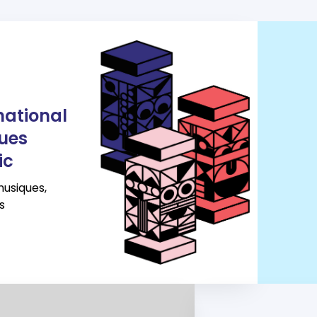
national
ues
ic
musiques,
s