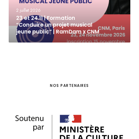
2 juillet 2026
23 et 24.11 | Formation
“Conduire un projet musical
jeune public” | RamDam x CNM
NOS PARTENAIRES