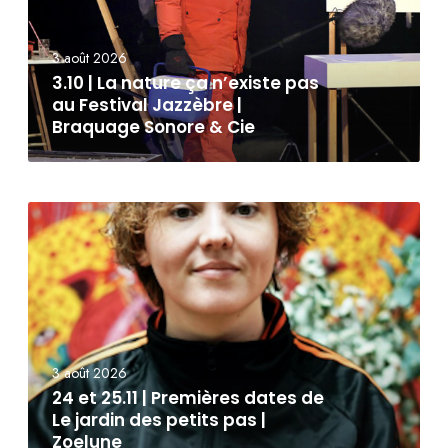
3 août 2026
3.10 | La nature ça n’existe pas
au Festival Jazzèbre |
Braquage Sonore & Cie
3 août 2026
24 et 25.11 | Premières dates de
Le jardin des petits pas |
Zoelune