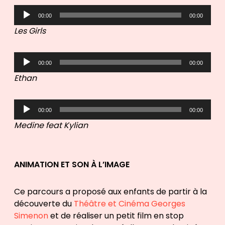
L
00:00
00:00
e
Les Girls
c
t
L
e
00:00
00:00
e
u
Ethan
c
r
t
a
L
e
u
00:00
00:00
e
u
d
Medine feat Kylian
c
r
i
t
a
o
e
u
ANIMATION ET SON À L’IMAGE
u
d
r
i
a
o
Ce parcours a proposé aux enfants de partir à la
u
découverte du
Théâtre et Cinéma Georges
d
Simenon
et de réaliser un petit film en stop