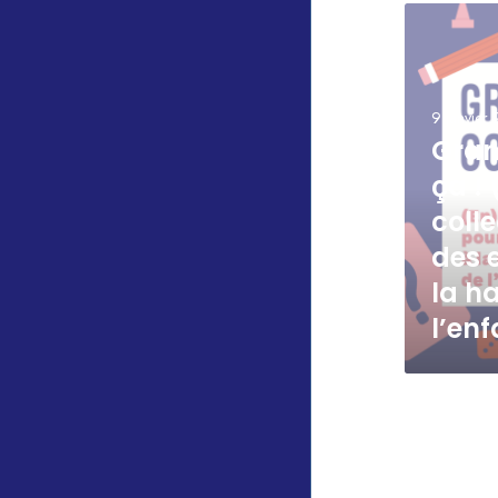
9 janvier
Gra
ça !
coll
des 
la h
l’en