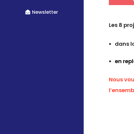
Newsletter
Les 8 pro
dans l
en rep
Nous vou
l’ensembl