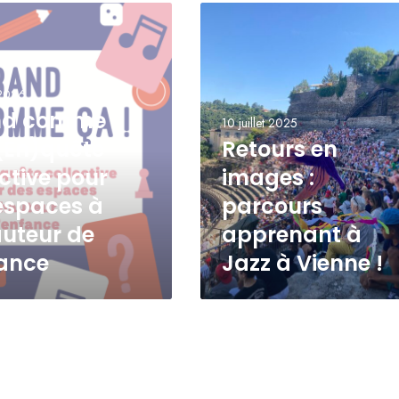
 2026
nd comme
10 juillet 2025
 (En)quête
Retours en
ective pour
images :
espaces à
parcours
auteur de
apprenant à
fance
Jazz à Vienne !