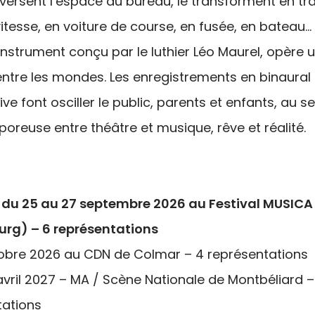
versent l’espace du bureau, le transforment en tra
vitesse, en voiture de course, en fusée, en bateau… 
 instrument conçu par le luthier Léo Maurel, opère 
ntre les mondes. Les enregistrements en binaural 
ive font osciller le public, parents et enfants, au se
 poreuse entre théâtre et musique, rêve et réalité.
 du 25 au 27 septembre 2026 au Festival MUSICA
urg) – 6 représentations
tobre 2026 au CDN de Colmar – 4 représentations
avril 2027 – MA / Scène Nationale de Montbéliard –
tations