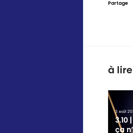
Partage
à lir
3 août 2
3.10 
ça n’