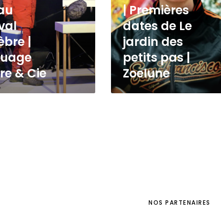
au
| Premières
val
dates de Le
èbre |
jardin des
quage
petits pas |
re & Cie
Zoelune
NOS PARTENAIRES