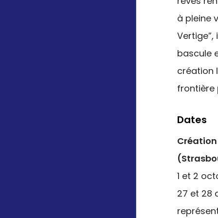
rêves ren
à pleine 
Vertige”,
bascule e
création l
frontière
Dates
Création
(Strasbo
1 et 2 oc
27 et 28 
représen