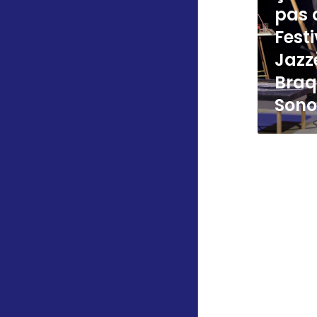
pas 
Festi
Jazz
Bra
Sono