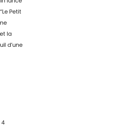
in lancé
“Le Petit
une
et la
uil d’une
 4