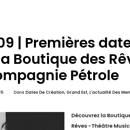
09 | Premières dat
la Boutique des Rê
ompagnie Pétrole
026
Dans
Dates De Création
,
Grand Est
,
L'actualité Des Me
Découvrez la Boutiqu
Rêves -Théâtre Music