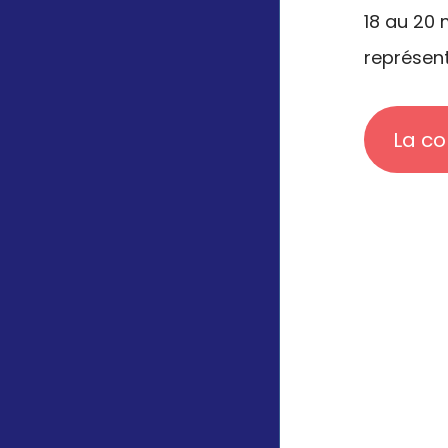
18 au 20
représen
La c