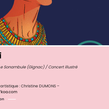
i
 Le Sonambule (Gignac) / Concert illustré
artistique : Christine DUMONS –
fkoa.com
ion