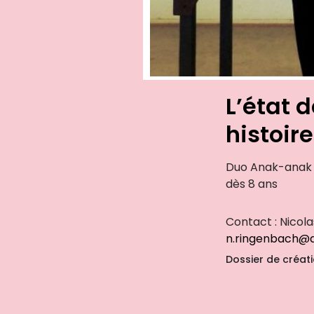
L’état 
histoir
Duo Anak-anak &
dès 8 ans
Contact : Nico
n.ringenbach@a
Dossier de créat