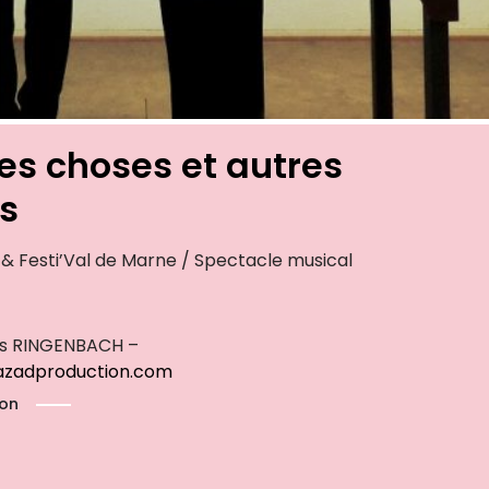
des choses et autres
es
 Festi’Val de Marne / Spectacle musical
las RINGENBACH –
zadproduction.
com
ion