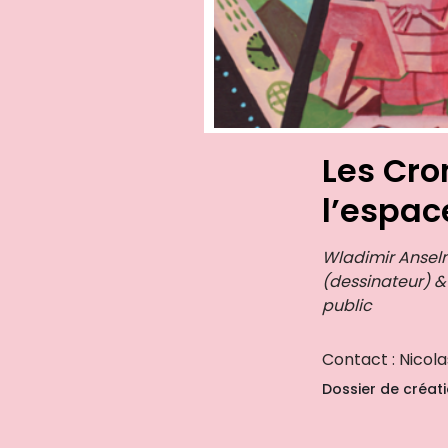
Les Cr
l’espac
Wladimir Ansel
(dessinateur) &
public
Contact : Nicol
Dossier de créat