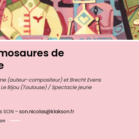
omosaures de
e
me (auteur-compositeur) et Brecht Evens
 Le Bijou (Toulouse) / Spectacle jeune
as SON –
son.nicolas@klakson.fr
ion