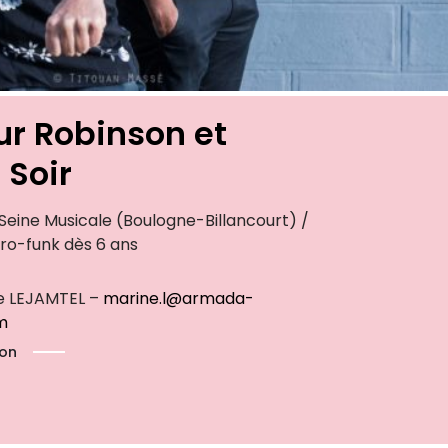
r Robinson et
Soir
 Seine Musicale (Boulogne-Billancourt) /
ro-funk dès 6 ans
ne LEJAMTEL –
marine.l@armada-
m
ion